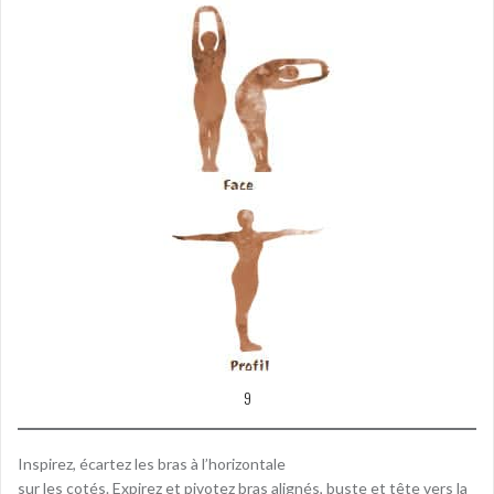
9
Inspirez, écartez les bras à l’horizontale
sur les cotés. Expirez et pivotez bras alignés, buste et tête vers la